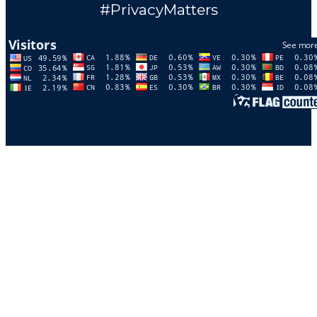
#PrivacyMatters