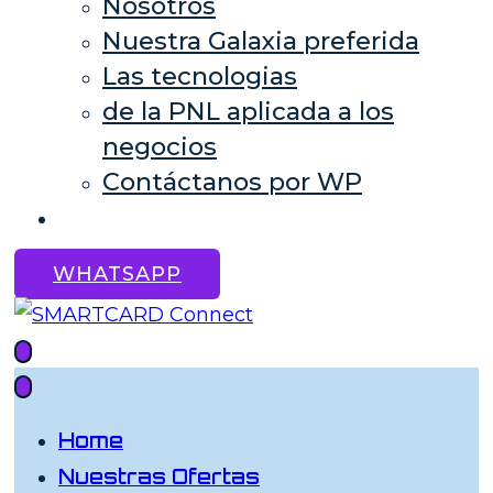
Nosotros
Nuestra Galaxia preferida
Las tecnologias
de la PNL aplicada a los
negocios
Contáctanos por WP
WHATSAPP
SMARTCARD Connect
Su tarjeta de presentación Full digital y
Exclusiva
Home
Nuestras Ofertas