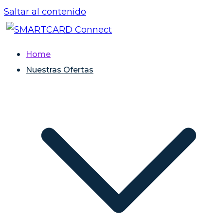
Saltar al contenido
SMARTCARD Connect
Su tarjeta de presentación Full digital y
Home
Exclusiva
Nuestras Ofertas